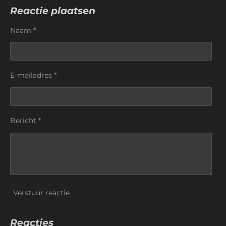
l
e
a
l
e
l
r
e
Reactie plaatsen
n
e
n
Naam *
E-mailadres *
Bericht *
Verstuur reactie
Reacties