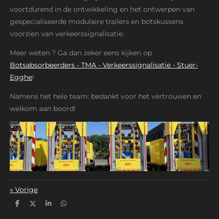
voortdurend in de ontwikkeling en het ontwerpen van
gespecialiseerde modulaire trailers en botskussens
voorzien van verkeerssignalisatie.
Meer weten ? Ga dan zeker eens kijken op
Botsabsorbeerders - TMA - Verkeerssignalisatie - Stuer-
Egghe
!
Namens het hele team: bedankt voor het vertrouwen en
welkom aan boord!
«
Vorige
D
D
S
D
e
e
h
e