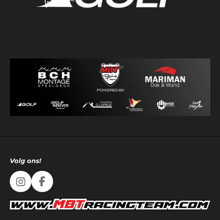
Volg ons!
I
F
n
a
s
c
t
e